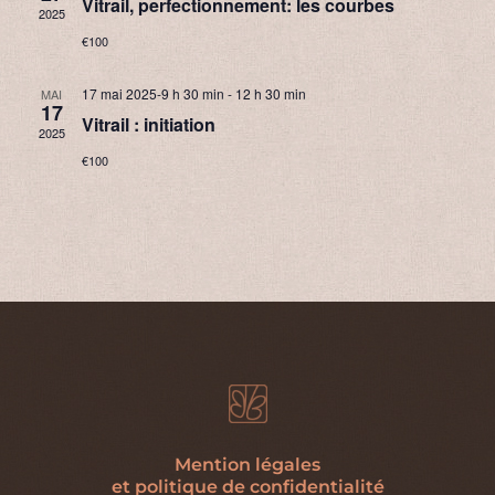
Vitrail, perfectionnement: les courbes
2025
€100
17 mai 2025-9 h 30 min
-
12 h 30 min
MAI
17
Vitrail : initiation
2025
€100
Mention légales
et politique de confidentialité