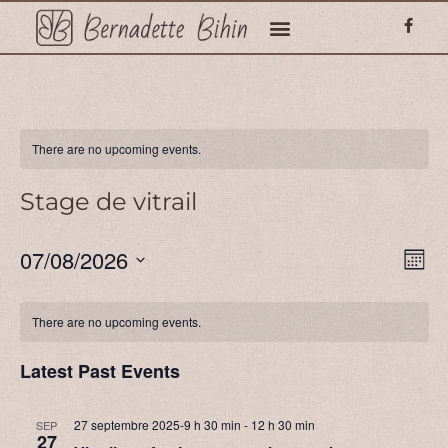
There are no upcoming events.
Stage de vitrail
V
E
07/08/2026
Mont
Select
V
date.
N
There are no upcoming events.
Na
Latest Past Events
27 septembre 2025-9 h 30 min
-
12 h 30 min
SEP
27