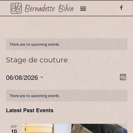
There are no upcoming events.
Stage de couture
V
E
06/08/2026
Mont
Select
V
date.
N
There are no upcoming events.
Na
Latest Past Events
SEP
10